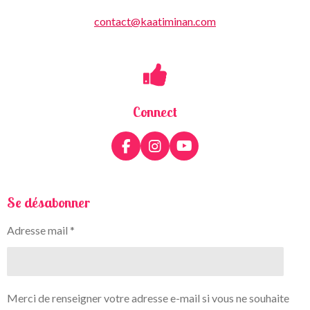
contact@kaatiminan.com
Connect
F
I
Y
a
n
o
c
s
u
e
t
T
Se désabonner
b
a
u
o
g
b
Adresse mail *
o
r
e
k
a
m
Merci de renseigner votre adresse e-mail si vous ne souhaite