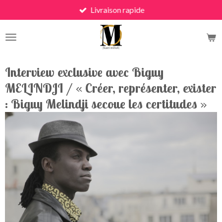
Livraison rapide
Skip
to
main
content
Interview exclusive avec Biguy
MELINDJI / « Créer, représenter, exister
: Biguy Melindji secoue les certitudes »