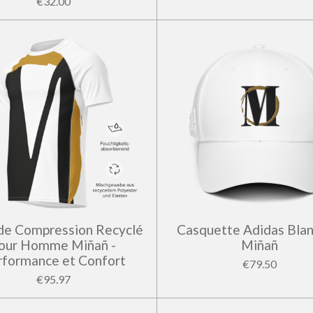
€32.00
de Compression Recyclé
Casquette Adidas Blan
our Homme Miñañ -
Miñañ
rformance et Confort
€79.50
€95.97