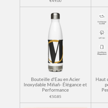
€49.00
Bouteille d'Eau en Acier
Haut 
Inoxydable Miñañ- Élégance et
p
Performance
Pe
€50.85