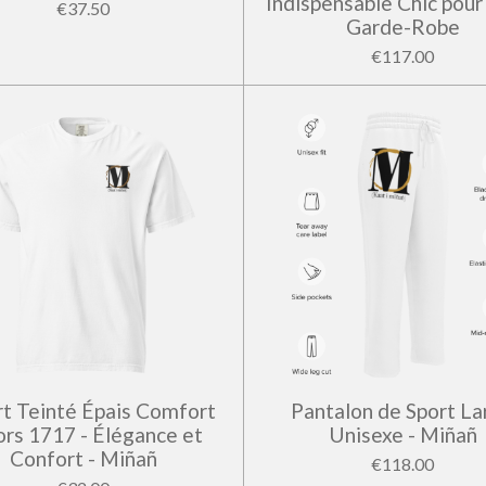
Indispensable Chic pour
€37.50
Garde-Robe
€117.00
rt Teinté Épais Comfort
Pantalon de Sport La
ors 1717 - Élégance et
Unisexe - Miñañ
Confort - Miñañ
€118.00