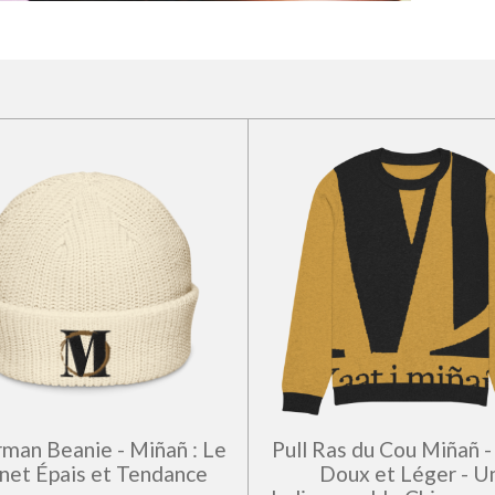
rman Beanie - Miñañ : Le
Pull Ras du Cou Miñañ -
net Épais et Tendance
Doux et Léger - U