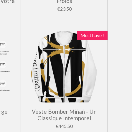
 Votre
Froids
€23.50
Must have !
rge
Veste Bomber Miñañ - Un
Classique Intemporel
€445.50