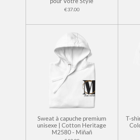
pour Votre Style
€37.00
Sweat à capuche premium
T-shi
unisexe | Cotton Heritage
Col
M2580 - Miñañ