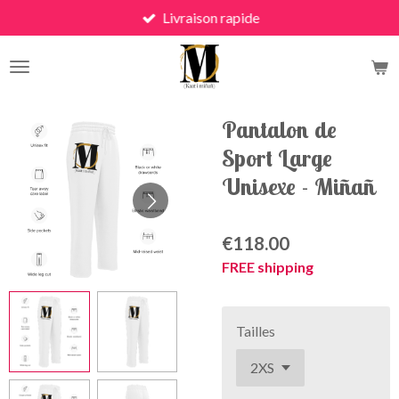
Livraison rapide
Skip
to
main
content
Pantalon de
Sport Large
Unisexe - Miñañ
€118.00
FREE shipping
Tailles