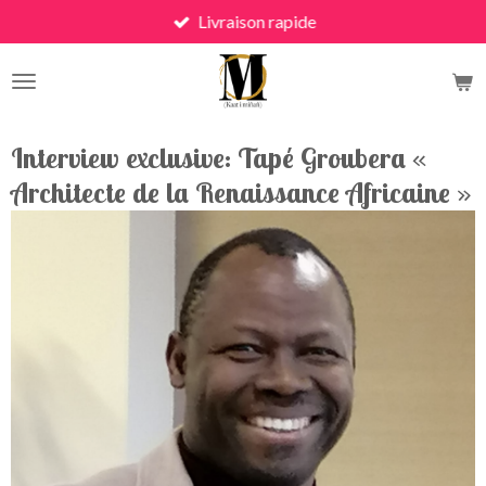
Livraison rapide
Skip
to
main
content
Interview exclusive: Tapé Groubera «
Architecte de la Renaissance Africaine »