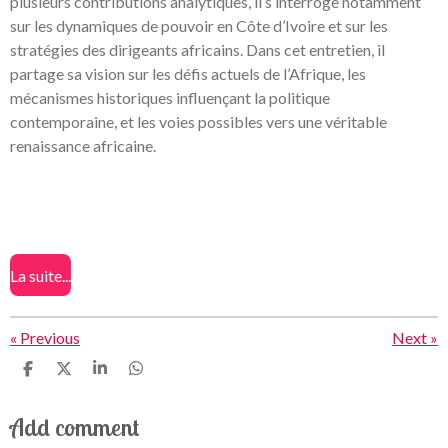
plusieurs contributions analytiques, il s’interroge notamment
sur les dynamiques de pouvoir en Côte d’Ivoire et sur les
stratégies des dirigeants africains. Dans cet entretien, il
partage sa vision sur les défis actuels de l’Afrique, les
mécanismes historiques influençant la politique
contemporaine, et les voies possibles vers une véritable
renaissance africaine.
La suite...
«
Previous
Next
»
S
S
S
S
h
h
h
h
a
a
a
a
Add comment
r
r
r
r
e
e
e
e