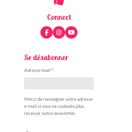
Connect
F
I
Y
a
n
o
c
s
u
e
t
T
Se désabonner
b
a
u
o
g
b
o
r
e
Adresse mail *
k
a
m
Merci de renseigner votre adresse
e-mail si vous ne souhaite plus
recevoir notre newsletter.