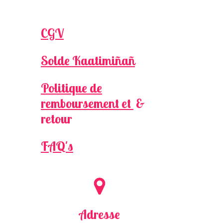
CGV
Solde Kaatimiñañ
Politique de
remboursement et
&
retour
FAQ's
Adresse