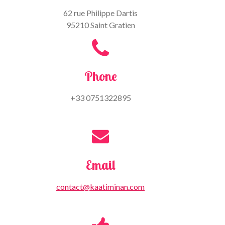
62 rue Philippe Dartis
95210 Saint Gratien
Phone
+33 0751322895
Email
contact@kaatiminan.com