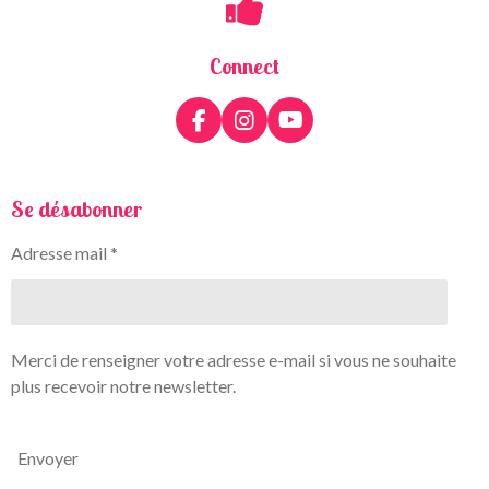
Connect
F
I
Y
a
n
o
c
s
u
e
t
T
Se désabonner
b
a
u
o
g
b
Adresse mail *
o
r
e
k
a
m
Merci de renseigner votre adresse e-mail si vous ne souhaite
plus recevoir notre newsletter.
Envoyer