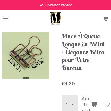
Livraison rapide
Skip
to
main
content
Pince À Queue
Longue En Métal
- Élégance Rétro
pour Votre
Bureau
€4.20
Add
to
cart