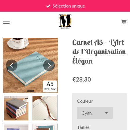
Sélection unique
Skip
to
main
content
Carnet A5 - L'Art
de l'Organisation
Élégan
€28.30
Couleur
Tailles