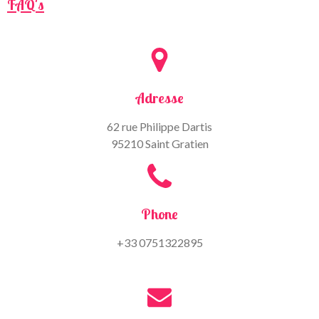
FAQ's
Adresse
62 rue Philippe Dartis
95210 Saint Gratien
Phone
+33 0751322895