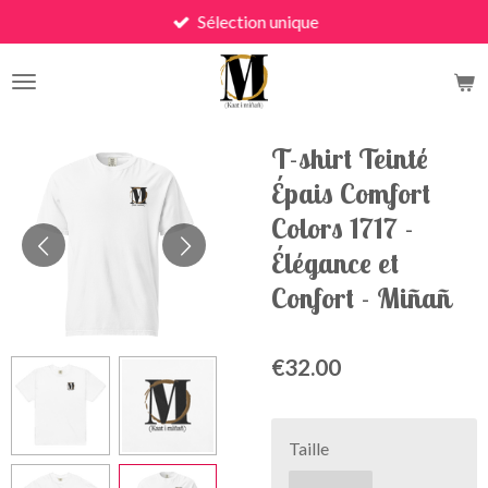
Sélection unique
Skip
to
main
content
T-shirt Teinté
Épais Comfort
Colors 1717 -
Élégance et
Confort - Miñañ
€32.00
Taille