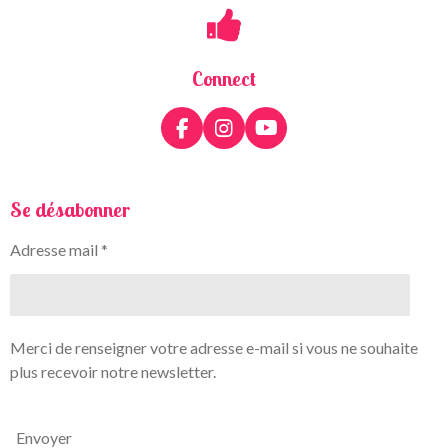
Connect
F
I
Y
a
n
o
c
s
u
e
t
T
Se désabonner
b
a
u
o
g
b
Adresse mail *
o
r
e
k
a
m
Merci de renseigner votre adresse e-mail si vous ne souhaite
plus recevoir notre newsletter.
Envoyer